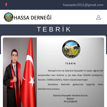
hassader2011@gmail.com
T E B R İ K