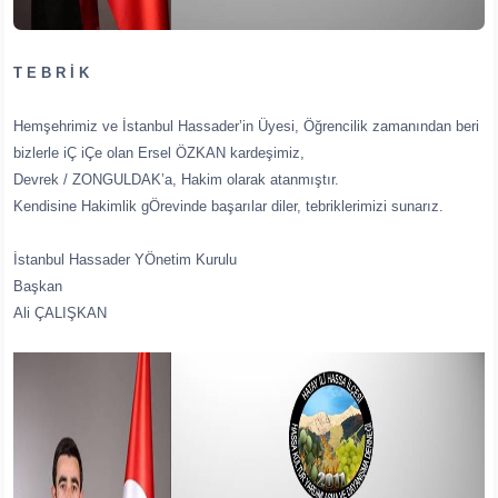
T E B R İ K
Hemşehrimiz ve İstanbul Hassader’in Üyesi, Öğrencilik zamanından beri
bizlerle iÇ iÇe olan Ersel ÖZKAN kardeşimiz,
Devrek / ZONGULDAK’a, Hakim olarak atanmıştır.
Kendisine Hakimlik gÖrevinde başarılar diler, tebriklerimizi sunarız.
İstanbul Hassader YÖnetim Kurulu
Başkan
Ali ÇALIŞKAN