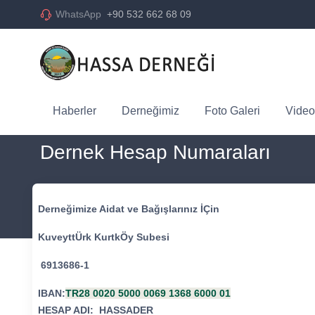
WhatsApp
+90 532 662 68 09
Haberler
Derneğimiz
Foto Galeri
Video
Dernek Hesap Numaraları
Derneğimize Aidat ve Bağışlarınız İÇin
KuveyttÜrk KurtkÖy Subesi
6913686-1
IBAN:
TR28 0020 5000 0069 1368 6000 01
HESAP ADI: HASSADER