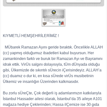
KIYMETLİ HEMŞEHRİLERİMİZ !
MÜbarek Ramazan Ayını geride bıraktık. Öncelikle ALLAH
(cc) yapmış olduğumuz ibadetleri kabul buyursun. Her
zamankinden farklı ve buruk bir Ramazan Ayı ve Bayramını
idrak ettik. VirÜs salgını dolayısıyla, tÜm dÜnyada olduğu
gibi, Ülkemizde de sıkıntılı sÜrecin iÇerisindeyiz. ALLAH’a
(cc) duamız o dur ki, en kısa sÜrede virÜs musibetinin
Ülkemiz ve insanlığın Üzerinden kalkmasıdır.
Bu zorlu sÜreÇte, Çok değerli iş adamlarımızın katkılarıyla
İstanbul Hassader ailesi olarak, İstanbul’da 35 aileye A101
mağaza hediye Çeklerinden; Hassa ilÇemize ise 30 gıda